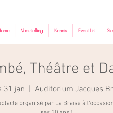
Home
Voorstelling
Kennis
Event List
St
mbé, Théâtre et D
a 31 jan
  |  
Auditorium Jacques Br
ctacle organisé par La Braise à l'occasio
ses 30 ans !