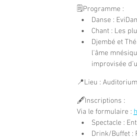
🗒️Programme : 
Danse : EviDan
Chant : Les p
Djembé et Théâ
l'âme mnésique
improvisée d’u
📍​Lieu : Auditoriu
🖋️Inscriptions : ​​
Via le formulaire : 
h
Spectacle : Ent
Drink/Buffet :