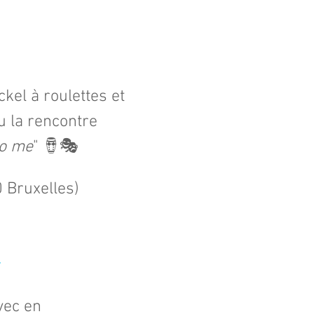
el à roulettes et 
u la rencontre 
to me
" 🪘🎭
ruxelles) ​​
N
vec en 