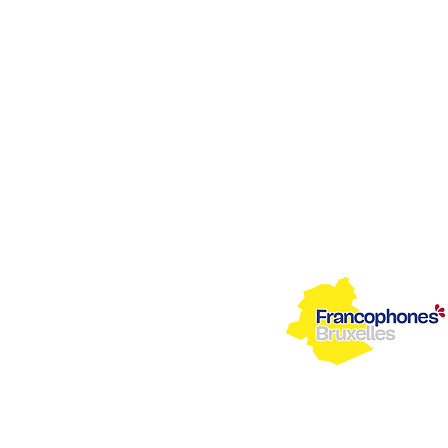
compagnement agréés par
e conventionné par
nclusion Europe. Plus
o-read.eu