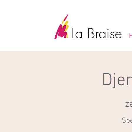
La Braise
Dje
z
Spe