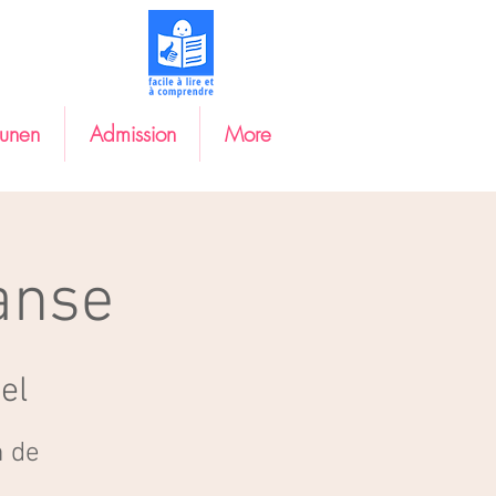
eunen
Admission
More
anse
el
n de