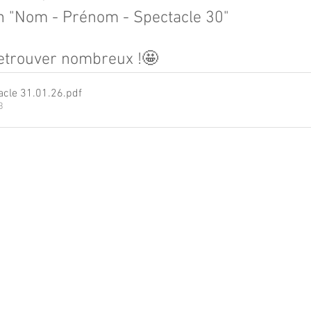
 "Nom - Prénom - Spectacle 30"
etrouver nombreux !🤩
cle 31.01.26
.pdf
B