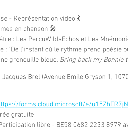
se - Représentation vidéo​ 💃
lumes en chanson 🎤
tre : Les PercuWildsEchos et Les Mnémonick
 : "De l’instant où le rythme prend poésie o
ne grenouille bleue. 
Bring back my Bonnie 
m Jacques Brel (Avenue Emile Gryson 1, 1070 B
ttps://forms.cloud.microsoft/e/u15ZhFR7j
rée gratuite 
 Participation libre - BE58 0682 2233 8979 a