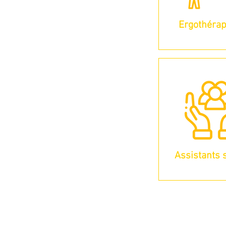
Ergothéra
Assistants 
Centre de Jour et Service d'Ac
la COCOF