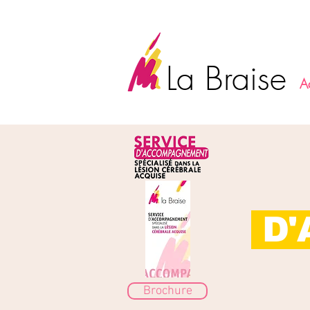
La Braise
A
D'
Brochure