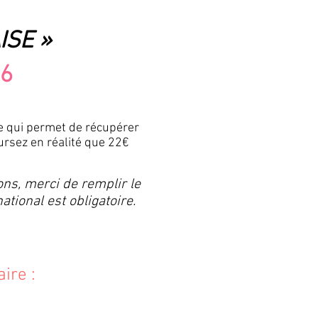
ISE »
96
le qui permet de récupérer
ursez en réalité que 22€
ons, merci de remplir le
tional est obligatoire.
ire :