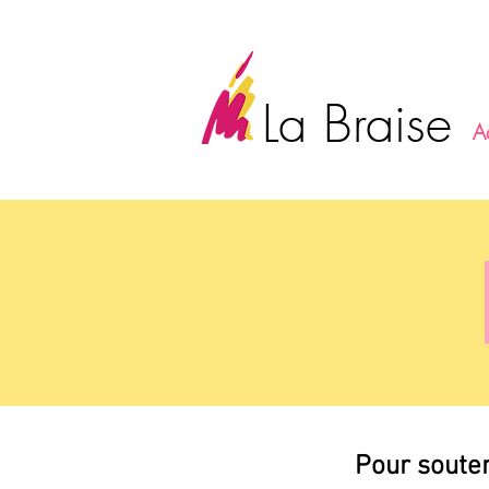
La Braise
A
Pour souten