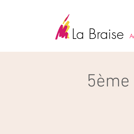
La Braise
A
5ème 